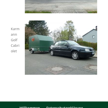
Karm
ann
Golf
Cabri
olet
Willkommen
Datenschutzerklärung