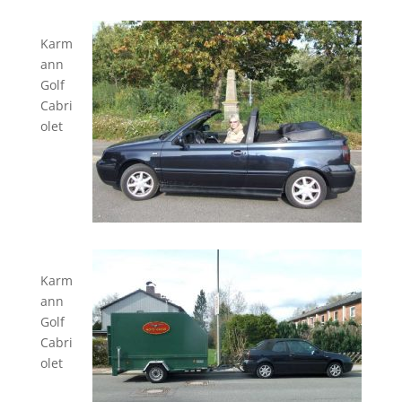
Karm
ann
Golf
Cabri
olet
Karm
ann
Golf
Cabri
olet