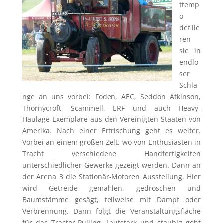
ttemp
o
defilie
ren
sie in
endlo
ser
Schla
nge an uns vorbei: Foden, AEC, Seddon Atkinson,
Thornycroft, Scammell, ERF und auch Heavy-
Haulage-Exemplare aus den Vereinigten Staaten von
Amerika. Nach einer Erfrischung geht es weiter.
Vorbei an einem großen Zelt, wo von Enthusiasten in
Tracht verschiedene Handfertigkeiten
unterschiedlicher Gewerke gezeigt werden. Dann an
der Arena 3 die Stationär-Motoren Ausstellung. Hier
wird Getreide gemahlen, gedroschen und
Baumstämme gesägt, teilweise mit Dampf oder
Verbrennung. Dann folgt die Veranstaltungsfläche
für das Tractor-Pulling. Lautstark und staubig geht