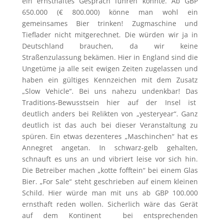
ein ernsthaftes Gespräch führen könnte. Ab GBP
650.000 (€ 800.000) könne man wohl ein
gemeinsames Bier trinken! Zugmaschine und
Tieflader nicht mitgerechnet. Die würden wir ja in
Deutschland brauchen, da wir keine
Straßenzulassung bekämen. Hier in England sind die
Ungetüme ja alle seit ewigen Zeiten zugelassen und
haben ein gültiges Kennzeichen mit dem Zusatz
„Slow Vehicle“. Bei uns nahezu undenkbar! Das
Traditions-Bewusstsein hier auf der Insel ist
deutlich anders bei Relikten von „yesteryear“. Ganz
deutlich ist das auch bei dieser Veranstaltung zu
spüren. Ein etwas dezenteres „Maschinchen“ hat es
Annegret angetan. In schwarz-gelb gehalten,
schnauft es uns an und vibriert leise vor sich hin.
Die Betreiber machen „kotte fofftein“ bei einem Glas
Bier. „For Sale“ steht geschrieben auf einem kleinen
Schild. Hier würde man mit uns ab GBP 100.000
ernsthaft reden wollen. Sicherlich wäre das Gerät
auf dem Kontinent bei entsprechenden