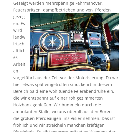
Gezeigt werden mehrspännige Fahrmanöver,
Feuerspritzen, dampfbetrieben und von
Pferden
gezog
en. Es
wird
landw
irtsch
aftlich
es
Arbeit
en
vorgeführt aus der Zeit vor der Motorisierung. Da wir
hier etwas spät eingetroffen sind, kehrt in diesem
Bereich bald eine wohltuende Feierabendruhe ein,
die wir entspannt auf einer roh gezimmerten
Holzbank genießen. Wir bummeln durch die
ambulanten Ställe, wo uns überall aus den Boxen
die großen Pferdeaugen ins Visier nehmen. Das ist
fröhlich und wir streicheln manchen kräftigen
Pferdehals. Es gibt mehrere prächtige Waggons der