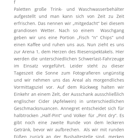
f
Paletten große Trink- und Waschwasserbehälter
aufgestellt und man kann sich von Zeit zu Zeit
erfrischen. Das nennen wir „mitgedacht“ bei diesem
grandiosen Wetter. Nach so einem Waschgang
geben wir uns eine Portion „Fisch “n“ Chips“ und
einen Kaffee und ruhen uns aus. Nun zieht es uns
zur Arena 1, dem Herzen des Riesenspektakels. Hier
werden die unterschiedlichen Schwerlast-Fahrzeuge
im Einsatz vorgeführt. Leider steht zu dieser
Tageszeit die Sonne zum Fotografieren ungünstig
und wir nehmen uns das Areal als morgendliches
Vormittagsziel vor. Auf dem Rückweg halten wir
Einkehr an einem Zelt, der Ausschank ausschließlich
englischer Cider (Apfelwein) in unterschiedlichen
Geschmacksnuancen. Annegret entscheidet sich für
halbtrocken „Half-Pint“ und Volker für „Pint dry“. Es
gibt noch eine zweite Runde von dem leckeren
Getränk, bevor wir aufbrechen. Als wir mit runden
Füßen zurück an der Bushaltestelle sind, merken