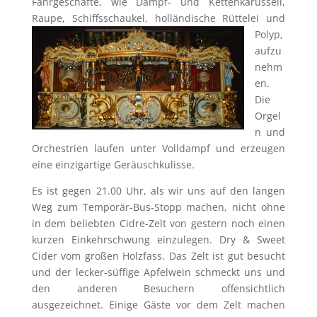
Fahrgeschäfte, wie Dampf- und Kettenkarussell,
Raupe, Schiff
sschaukel, holländische Rüttelei und
Polyp,
aufzu
nehm
en.
Die
Orgel
n und
Orchestrien laufen unter Volldampf und erzeugen
eine einzigartige Geräuschkulisse.
Es ist gegen 21.00 Uhr, als wir uns auf den langen
Weg zum Temporär-Bus-Stopp machen, nicht ohne
in dem beliebten Cidre-Zelt von gestern noch einen
kurzen Einkehrschwung einzulegen. Dry & Sweet
Cider vom großen Holzfass. Das Zelt ist gut besucht
und der lecker-süffige Apfelwein schmeckt uns und
den anderen Besuchern offensichtlich
ausgezeichnet. Einige Gäste vor dem Zelt machen