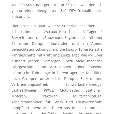
von 600 Acres (Morgen), knapp 2,5 qkm, was ziemlich
genau einer Menge von 340 FIFA-Fußballfeldern
entspricht.
Hier noch ein paar weitere Superlativen: über 500
Schaustände, ca. 280.000 Besucher in 5 Tagen, 5
Bierzelte und die „Showmans Engine Line“ mit über
60 unter Dampf laufenden und am Abend
beleuchteten Lokomobilen, die knapp 10 historische
Fahrgeschäfte mit Kraft und Elektrizität, wie vor über
hundert Jahren, versorgen. Dazu viele moderne
Fahrgeschäfte und Attraktionen. Über tausend
historische Fahrzeuge in hervorragender Kondition
nach Gruppen unterteilt in Dampf-, Elektro- und
Verbrennungsantrieb. Schwerlastfahrzeuge,
Lastkraftwagen, PKWs, Motorräder, Stationär-
Motoren, Traktoren, Militärfahrzeuge,
Arbeitsmaschinen für Land- und Forstwirtschaft,
dampfgetriebene Maschinen aus dem 19. und 20.
Jahrhundert aus der Zeit des Beginns des modernen