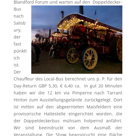
Blandford Forum und warten auf den
Doppeldecker-
Bus
nach
Salisb
ury,
der
fast
pünktl
ich
ist.
Der
Chauffeur des Local-Bus berechnet uns p. P. für den
Day-Return GBP 5,30, € 6,40 ca. In gut 20 Minuten
haben wir die 12 km via Pimperne nach Tarrant
Hinton zum Ausstellungsgelände zurückgelegt. Dort
ist mitten auf den abgeernteten Maisfeldern eine
provisorische Haltestelle eingerichtet worden, die
der Doppeldeckerbus mühsam holpernd anfährt.
Wir sind beeindruckt von dem Ausmaß der
Veranstaltung. Die Show beansprucht eine Fläche